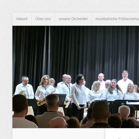
Aktuell
Über uns
unsere Orchester
musikalische Früherzieh