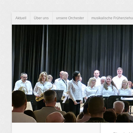
Aktuell
Über uns
unsere Orchester
musikalische Früherzieh